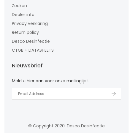
Zoeken
Dealer info
Privacy verklaring
Return policy
Desco Desinfectie
CTGB + DATASHEETS
Nieuwsbrief
Meld u hier aan voor onze mailinglijst.
© Copyright 2020, Desco Desinfectie