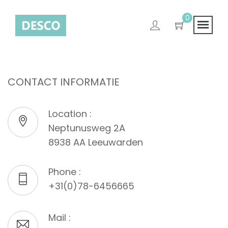
0
CONTACT INFORMATIE
Location :
Neptunusweg 2A
8938 AA Leeuwarden
Phone :
+31(0)78-6456665
Mail :